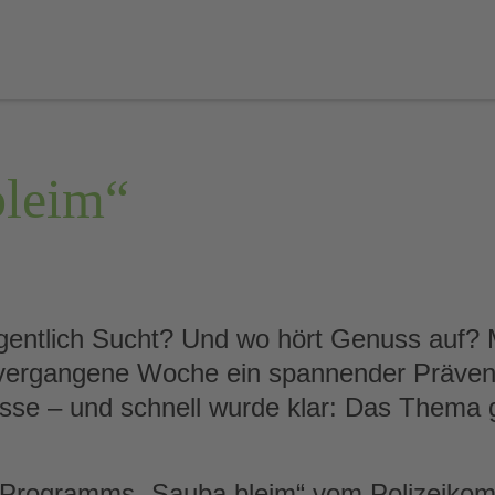
bleim“
gentlich Sucht? Und wo hört Genuss auf? 
 vergangene Woche ein spannender Präve
asse – und schnell wurde klar: Das Thema g
Programms „Sauba bleim“ vom Polizeikom