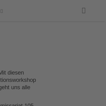
Mit diesen
ntionsworkshop
eht uns alle
missariat 105