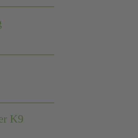
g
der K9