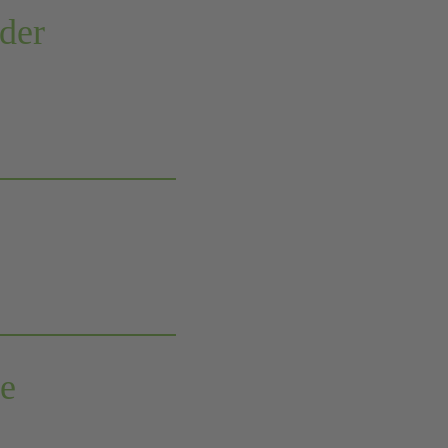
der
se