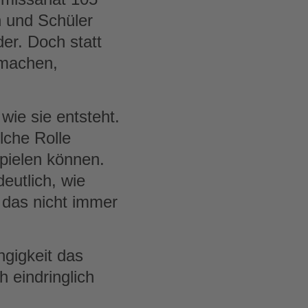
n und Schüler
er. Doch statt
tmachen,
ie sie entsteht.
lche Rolle
pielen können.
eutlich, wie
 das nicht immer
ngigkeit das
 eindringlich