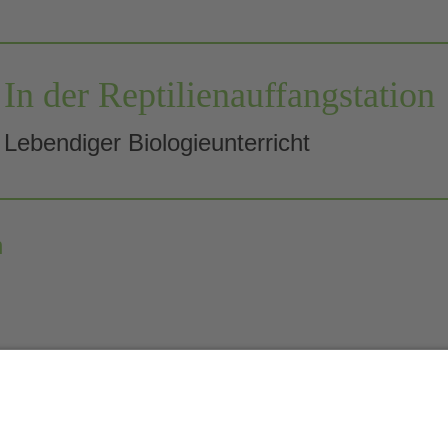
In der Reptilien­auffang­station
Lebendiger Biologieunterricht
n
Schüler*in werden
Kontakt