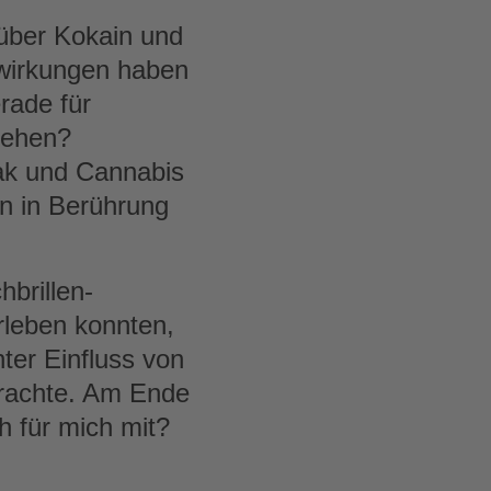
 über Kokain und
swirkungen haben
rade für
tehen?
ak und Cannabis
n in Berührung
brillen-
rleben konnten,
ter Einfluss von
brachte. Am Ende
 für mich mit?